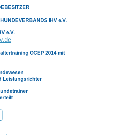
DEBESITZER
HUNDEVERBANDS IHV e.V.
 e.V.
v.de
altertraining OCEP 2014 mit
Hundewesen
d Leistungsrichter
undetrainer
rteilt