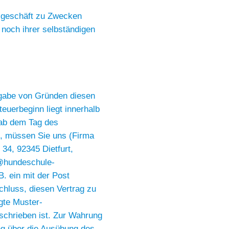
tsgeschäft zu Zwecken
 noch ihrer selbständigen
ngabe von Gründen diesen
euerbeginn liegt innerhalb
e ab dem Tag des
, müssen Sie uns (Firma
34, 92345 Dietfurt,
o@hundeschule-
B. ein mit der Post
schluss, diesen Vertrag zu
gte Muster-
schrieben ist. Zur Wahrung
ung über die Ausübung des