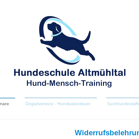
nare
Dogadventure - Hundeabenteuer
Suchhundestaff
Widerrufsbelehru