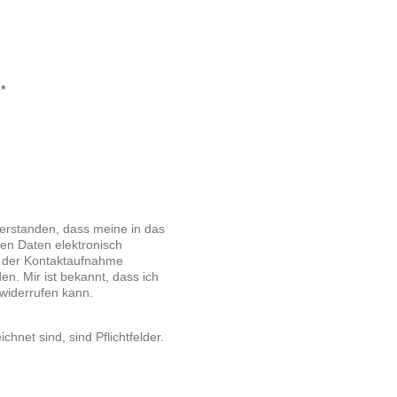
Captcha (Spam-Schutz-Code): *
verstanden, dass meine in das
en Daten elektronisch
 der Kontaktaufnahme
en. Mir ist bekannt, dass ich
 widerrufen kann.
chnet sind, sind Pflichtfelder.